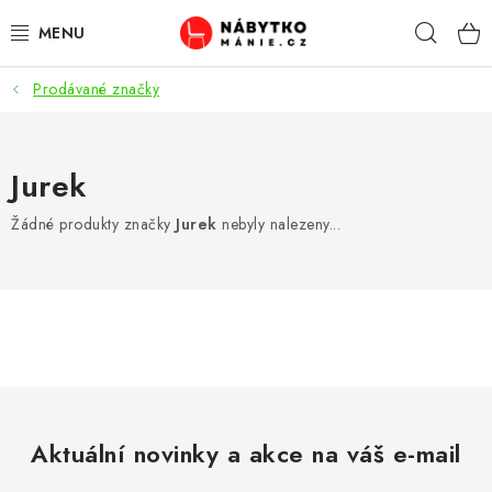
Přejít
Hleda
na
obsah
Prodávané značky
OBÝVACÍ POKOJ
KUCHYŇ A JÍDELNA
Jurek
LOŽNICE
Žádné produkty značky
Jurek
nebyly nalezeny...
DĚTSKÝ POKOJ
KANCELÁŘ / PRACOVNA
KOUPELNA A WC
PŘEDSÍŇ
Aktuální novinky a akce na váš e-mail