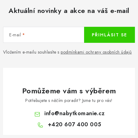
d
Aktuální novinky a akce na váš e-mail
a
c
í
E-mail
PŘIHLÁSIT SE
p
r
v
Vložením e-mailu souhlasíte s
podmínkami ochrany osobních údajů
k
y
v
ý
Pomůžeme vám s výběrem
p
i
Potřebujete s něčím poradit? Jsme tu pro vás!
s
info
@
nabytkomanie.cz
u
+420 607 400 005