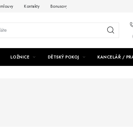
smlouvy
Kontakty
Bonusový program NBM+
Blog
LOŽNICE
DĚTSKÝ POKOJ
KANCELÁŘ / P