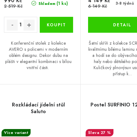
u
990 Kč
4 149 Kč
k
(1 ks)
3-8 týdnů
Skladem
2 519 Kč
6 149 Kč
k
t
ů
ů
Konferenční stolek z kolekce
Šatní skříň z kolekce SCR
AVERO s policemi v moderním
kvalitnímu bílému laminu
oblém designu. Dekor dubu na
a hodí se do obývacího
plášti v elegantní kombinaci s bílou
haly nebo dětského po
vnitřní části.
Kuličkový plnovýsuv u
přístup k...
Rozkládací jídelní stůl
Postel SURFINIO 
Saluto
Více variant
27 %