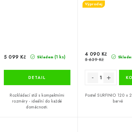
Výprodej
4 090 Kč
5 099 Kč
(1 ks)
Skladem
Sklade
5 639 Kč
Rozkládací stůl s kompaktními
Postel SURFINIO 120 x 
rozměry - ideální do každé
barvě
domácnosti.