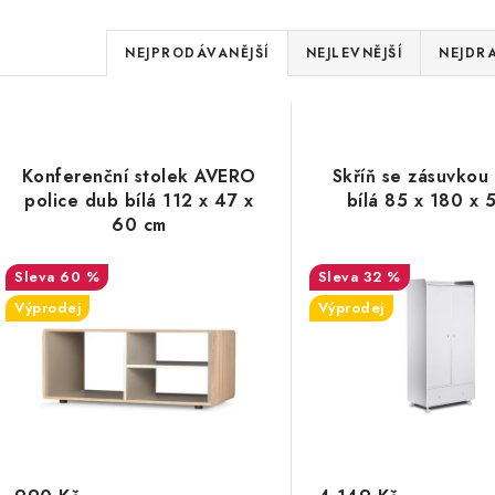
Ř
NEJPRODÁVANĚJŠÍ
NEJLEVNĚJŠÍ
NEJDRA
a
V
z
ý
e
Konferenční stolek AVERO
Skříň se zásuvkou
p
police dub bílá 112 x 47 x
bílá 85 x 180 x 
n
60 cm
í
s
60 %
32 %
p
Výprodej
Výprodej
p
r
r
o
o
d
d
u