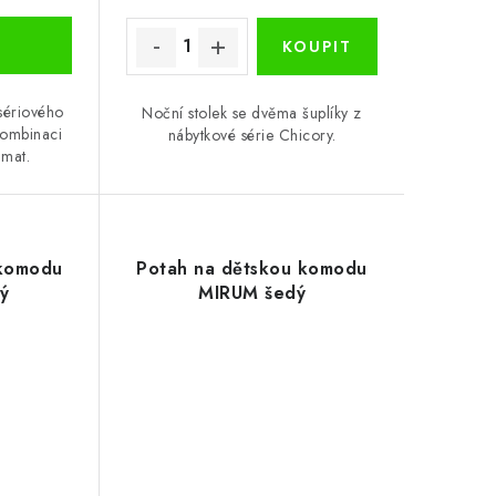
 sériového
Noční stolek se dvěma šuplíky z
kombinaci
nábytkové série Chicory.
 mat.
 komodu
Potah na dětskou komodu
ý
MIRUM šedý