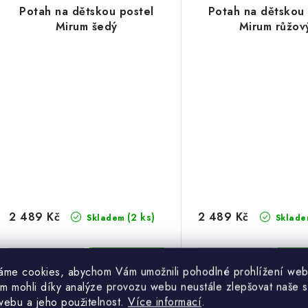
Potah na dětskou postel
Potah na dětskou 
Mirum šedý
Mirum růžov
2 489 Kč
2 489 Kč
(2 ks)
Skladem
Sklade
áme cookies, abychom Vám umožnili pohodlné prohlížení web
m mohli díky analýze provozu webu neustále zlepšovat naše s
webu a jeho použitelnost.
Více informací
.
Potah v šedé barvě na dětskou
Potah v růžové barvě n