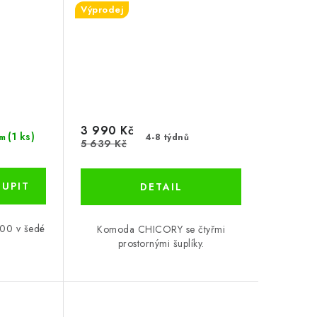
Výprodej
3 990 Kč
(1 ks)
4-8 týdnů
m
5 639 Kč
200 v šedé
Komoda CHICORY se čtyřmi
prostornými šuplíky.