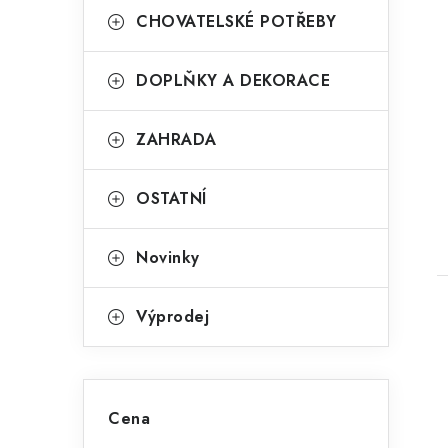
n
CHOVATELSKÉ POTŘEBY
e
t
l
DOPLŇKY A DEKORACE
ZAHRADA
OSTATNÍ
Novinky
Výprodej
Cena