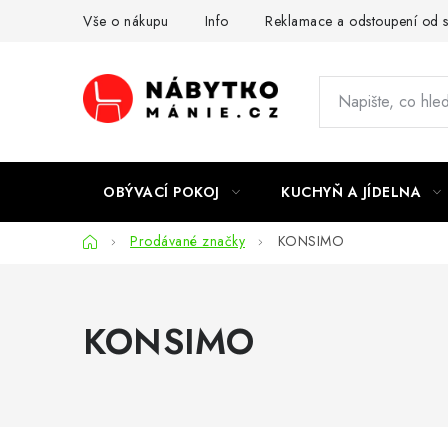
Přejít
Vše o nákupu
Info
Reklamace a odstoupení od 
na
obsah
OBÝVACÍ POKOJ
KUCHYŇ A JÍDELNA
Domů
Prodávané značky
KONSIMO
KONSIMO