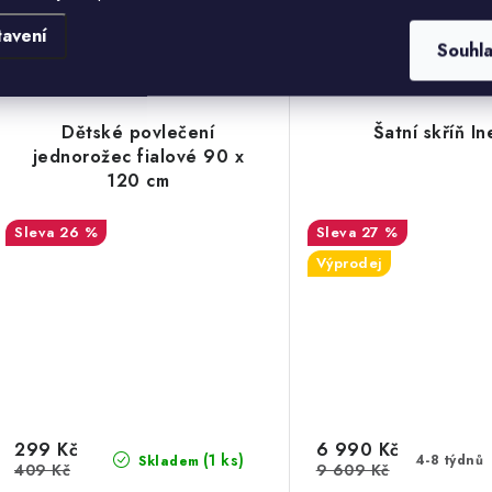
postel Mirum
postel Mirum
tavení
Souhl
Dětské povlečení
Šatní skříň In
jednorožec fialové 90 x
120 cm
26 %
27 %
Výprodej
299 Kč
6 990 Kč
(1 ks)
4-8 týdnů
Skladem
409 Kč
9 609 Kč