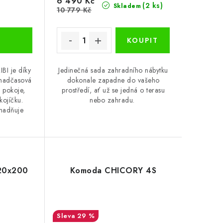
6 490 Kč
(2 ks)
Skladem
10 779 Kč
IBI je díky
Jedinečná sada zahradního nábytku
 nadčasová
dokonale zapadne do vašeho
 pokoje,
prostředí, ať už se jedná o terasu
kojíčku.
nebo zahradu.
snadňuje
120x200
Komoda CHICORY 4S
29 %