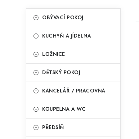
P
K
Přeskočit
OBÝVACÍ POKOJ
kategorie
a
o
t
s
KUCHYŇ A JÍDELNA
e
t
g
LOŽNICE
r
o
i
a
r
DĚTSKÝ POKOJ
n
i
KANCELÁŘ / PRACOVNA
e
n
í
KOUPELNA A WC
p
PŘEDSÍŇ
a