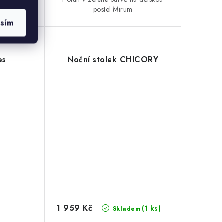
postel Mirum
asím
es
Noční stolek CHICORY
1 959 Kč
(1 ks)
Skladem