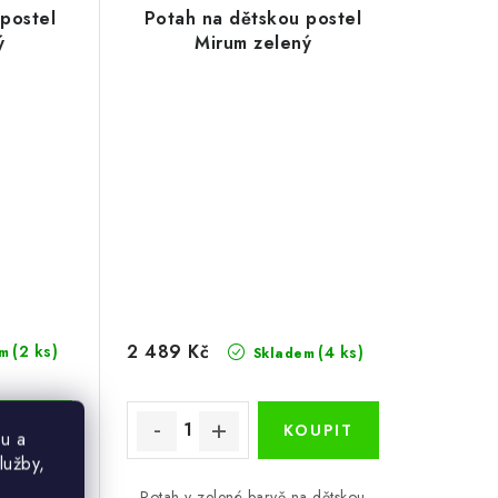
postel
Potah na dětskou postel
ý
Mirum zelený
2 489 Kč
(2 ks)
(4 ks)
m
Skladem
u a
lužby,
a dětskou
Potah v zelené barvě na dětskou