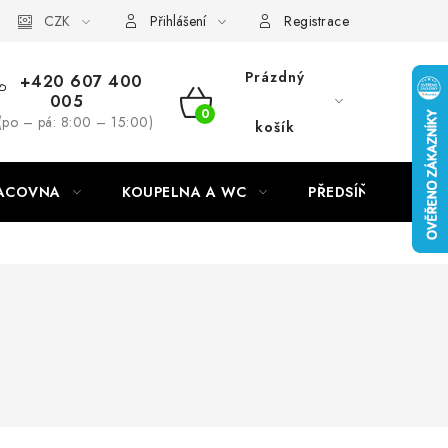
CZK
Přihlášení
Registrace
Prázdný
+420 607 400
005
NÁKUPNÍ
(po – pá: 8:00 – 15:00)
košík
KOŠÍK
RACOVNA
KOUPELNA A WC
PŘEDSÍŇ
C