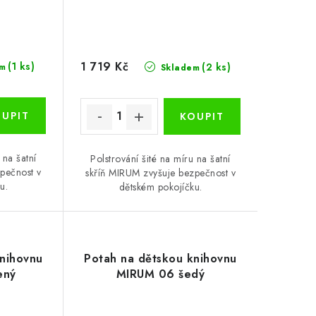
1 719 Kč
(1 ks)
(2 ks)
m
Skladem
 na šatní
Polstrování šité na míru na šatní
pečnost v
skříň MIRUM zvyšuje bezpečnost v
u.
dětském pokojíčku.
knihovnu
Potah na dětskou knihovnu
ený
MIRUM 06 šedý