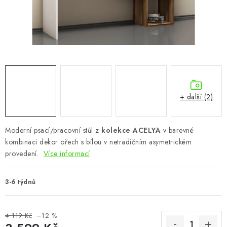
CHOVATELSKÉ POTŘEBY
DOPLŇKY A DEKORACE
ZAHRADA
OSTATNÍ
+ další (2)
NOVINKY
Moderní psací/pracovní stůl z
kolekce ACELYA
v barevné
VÝPRODEJ
kombinaci dekor ořech s bílou v netradičním asymetrickém
provedení.
Více informací
Vše o nákupu
Info
Reklamace a odstoupení od smlouvy
Kontakty
Bonusový program NBM+
Blog
3-6 týdnů
4 119 Kč
–12 %