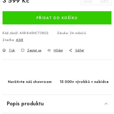
3 599 Kč
Měrná cena:
PŘIDAT DO KOŠÍKU
Kód zboží:
ASR-845HCT3802
Záruka
:
24 měsíců
Značka:
ASIR
Tisk
Zeptat se
Hlídat
Sdílet
Navštivte náš showroom
15 000+ výrobků v nabídce
Popis produktu