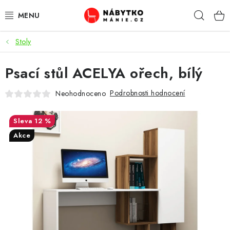
Přejít
Hleda
na
obsah
Stoly
OBÝVACÍ POKOJ
Psací stůl ACELYA ořech, bílý
KUCHYŇ A JÍDELNA
Podrobnosti hodnocení
Neohodnoceno
LOŽNICE
12 %
DĚTSKÝ POKOJ
Akce
KANCELÁŘ / PRACOVNA
KOUPELNA A WC
PŘEDSÍŇ