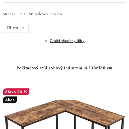
p
z
i
e
Stránka
1
z
1
-
58
položek celkem
s
n
75 cm
p
í
r
p
Zrušit všechny filtry
o
r
d
o
u
d
Počítačový stůl rohový industriální 138x138 cm
k
u
t
k
ů
t
20 %
ů
Akce