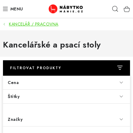
Přejít
Hleda
na
obsah
KANCELÁŘ / PRACOVNA
OBÝVACÍ POKOJ
KUCHYŇ A JÍDELNA
Kancelářské a psací stoly
LOŽNICE
FILTROVAT PRODUKTY
DĚTSKÝ POKOJ
Cena
KANCELÁŘ / PRACOVNA
Štítky
KOUPELNA A WC
PŘEDSÍŇ
Značky