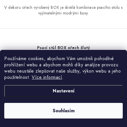
V dekoru ořech vyrobený BOX je skvělá kombinace psacího stolu s
vyjímatelnými modrými boxy.
Psací stůl BOX ořech žlutý
Používáme cookies, abychom Vám umožnili pohodlné
prohlížení webu a abychom mohli díky analýze provozu
webu neustále zlepšovat naše služby, výkon webu a jeho
použitelnost.
Více informací
.
Nastavení
Souhlasím