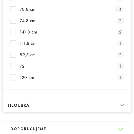
78,8 cm
14
74,8 cm
2
141,8 cm
2
111,8 cm
1
89,5 cm
2
72
1
120 cm
1
HLOUBKA
V
Ř
DOPORUČUJEME
ý
a