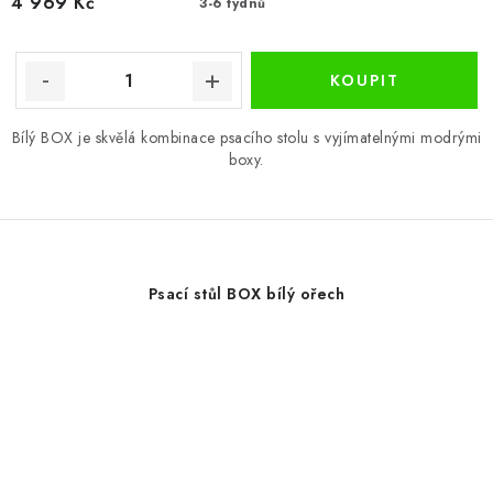
4 969 Kč
3-6 týdnů
Bílý BOX je skvělá kombinace psacího stolu s vyjímatelnými modrými
boxy.
Psací stůl BOX bílý ořech