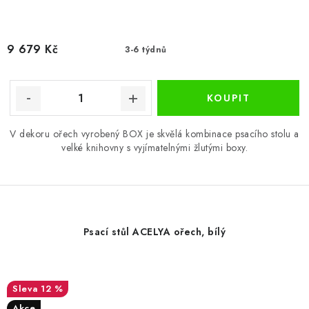
9 679 Kč
3-6 týdnů
V dekoru ořech vyrobený BOX je skvělá kombinace psacího stolu a
velké knihovny s vyjímatelnými žlutými boxy.
Psací stůl ACELYA ořech, bílý
12 %
Akce