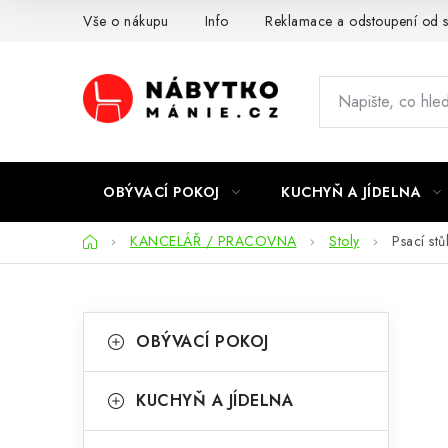
Přejít
Vše o nákupu
Info
Reklamace a odstoupení od 
na
obsah
OBÝVACÍ POKOJ
KUCHYŇ A JÍDELNA
Domů
KANCELÁŘ / PRACOVNA
Stoly
Psací st
P
K
Přeskočit
OBÝVACÍ POKOJ
kategorie
a
o
t
s
KUCHYŇ A JÍDELNA
e
t