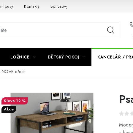
smlouvy
Kontakty
Bonusový program NBM+
Blog
LOŽNICE
DĚTSKÝ POKOJ
KANCELÁŘ / P
ůl NOVE ořech
Ps
12 %
Akce
Modern
a kov