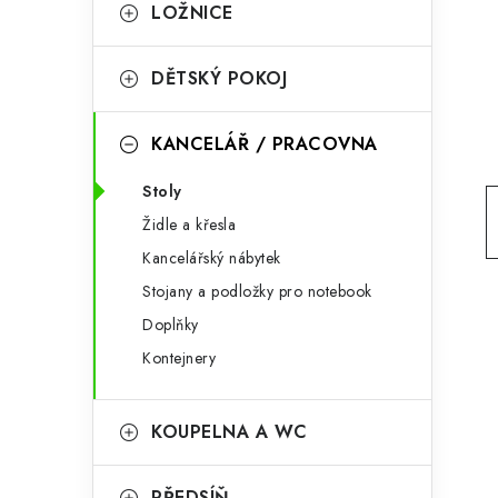
g
LOŽNICE
r
o
a
r
DĚTSKÝ POKOJ
n
i
KANCELÁŘ / PRACOVNA
e
n
Stoly
í
Židle a křesla
p
Kancelářský nábytek
a
Stojany a podložky pro notebook
n
Doplňky
Kontejnery
e
l
KOUPELNA A WC
PŘEDSÍŇ