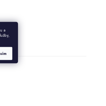
u a
lužby,
asím