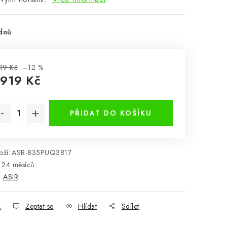
dnů
19 Kč
–12 %
 919 Kč
rná cena:
PŘIDAT DO KOŠÍKU
ží:
ASR-835PUQ3817
24 měsíců
:
ASIR
k
Zeptat se
Hlídat
Sdílet