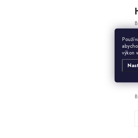
B
Použív
abycho
výkon 
Nas
B