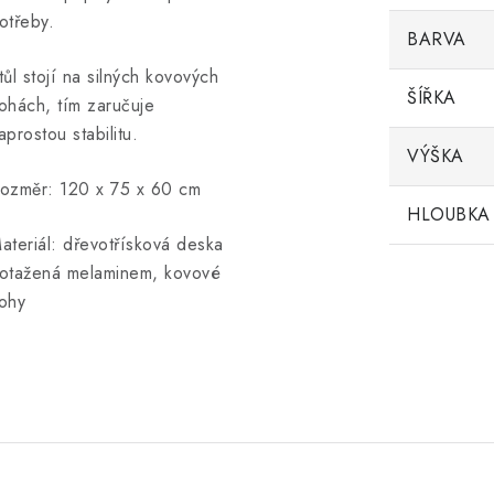
otřeby.
BARVA
tůl stojí na silných kovových
ŠÍŘKA
ohách, tím zaručuje
aprostou stabilitu.
VÝŠKA
ozměr: 120 x 75 x 60 cm
HLOUBKA
ateriál: dřevotřísková deska
otažená melaminem, kovové
ohy