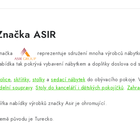
Značka ASIR
načka
reprezentuje sdružení mnoha výrobců nábytku
abídka tak pokrývá vybavení nábytkem a doplňky doslova od s
olice
,
skříňky
,
stolky
a
sedací nábytek
do obývacího pokoje.
ídelní soupravy
.
Stoly do kanceláří i dětských pokojíčků
.
Zahra
ířka nabídky výrobků značky Asir je ohromující.
emě původu je Turecko.