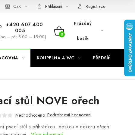
CZK
Přihlášení
Registrace
Prázdný
+420 607 400
005
NÁKUPNÍ
(po – pá: 8:00 – 15:00)
košík
KOŠÍK
RACOVNA
KOUPELNA A WC
PŘEDSÍŇ
C
ací stůl NOVE ořech
Podrobnosti hodnocení
Neohodnoceno
í psací stůl s přihrádkou, deskou v dekoru ořech
ovými nohami.
Více informací