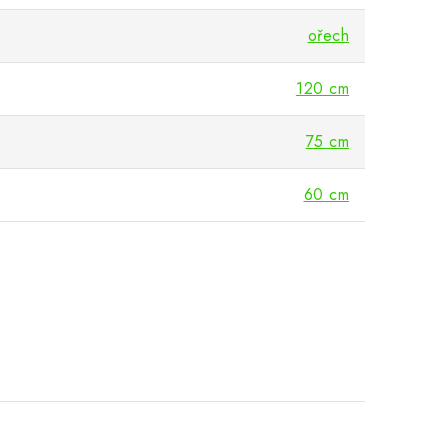
ořech
120 cm
75 cm
60 cm