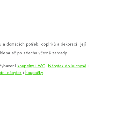
 a domácích potřeb, doplňků a dekorací. Její
klepa až po střechu včetně zahrady.
 Vybavení
koupelny i WC
.
Nábytek do kuchyně
i
dní nábytek
i
houpačky
....