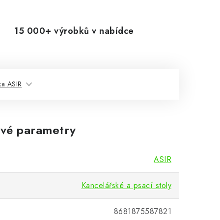
15 000+ výrobků v nabídce
ka ASIR
vé parametry
ASIR
Kancelářské a psací stoly
8681875587821