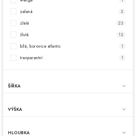
wenge
1
zelená
3
zlatá
23
žlutá
13
bílá, borovice atlantic
1
tranparentní
1
ŠÍŘKA
VÝŠKA
HLOUBKA