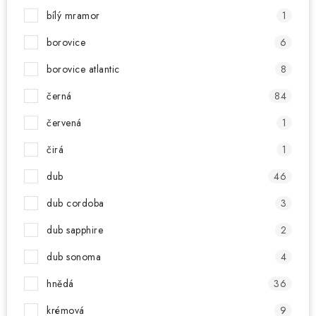
bílý mramor
1
borovice
6
borovice atlantic
8
černá
84
červená
1
čirá
1
dub
46
dub cordoba
3
dub sapphire
2
dub sonoma
4
hnědá
36
krémová
9