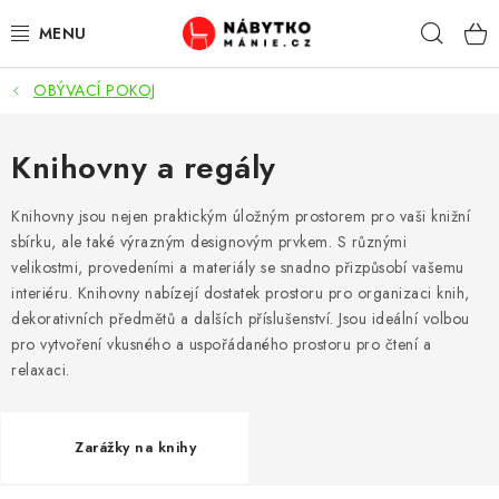
Přejít
Hleda
na
obsah
OBÝVACÍ POKOJ
OBÝVACÍ POKOJ
KUCHYŇ A JÍDELNA
Knihovny a regály
LOŽNICE
Knihovny jsou nejen praktickým úložným prostorem pro vaši knižní
sbírku, ale také výrazným designovým prvkem. S různými
velikostmi, provedeními a materiály se snadno přizpůsobí vašemu
DĚTSKÝ POKOJ
interiéru. Knihovny nabízejí dostatek prostoru pro organizaci knih,
dekorativních předmětů a dalších příslušenství. Jsou ideální volbou
KANCELÁŘ / PRACOVNA
pro vytvoření vkusného a uspořádaného prostoru pro čtení a
relaxaci.
KOUPELNA A WC
PŘEDSÍŇ
Zarážky na knihy