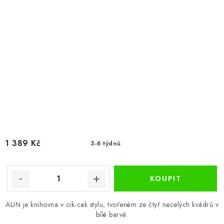
1 389 Kč
3-6 týdnů
ALIN je knihovna v cik-cak stylu, tvořeném ze čtyř necelých kvádrů v
bílé barvě.