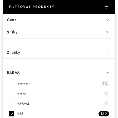
CHOVATELSKÉ POTŘEBY
FILTROVAT PRODUKTY
DOPLŇKY A DEKORACE
Cena
ZAHRADA
Štítky
OSTATNÍ
Značky
NOVINKY
VÝPRODEJ
BARVA
Vše o nákupu
antracit
Info
Reklamace a odstoupení od smlouvy
23
Kontakty
Bonusový program NBM+
Blog
beton
1
béžová
1
bílá
162