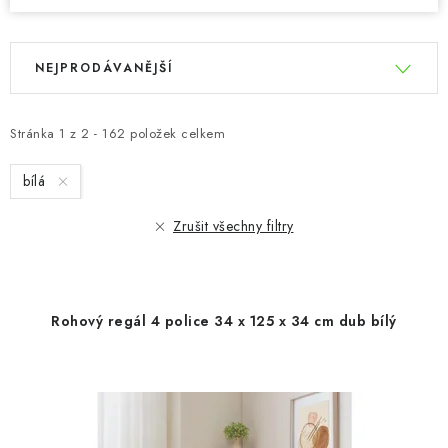
V
Ř
NEJPRODÁVANĚJŠÍ
ý
a
p
z
i
e
Stránka
1
z
2
-
162
položek celkem
s
n
bílá
p
í
r
p
Zrušit všechny filtry
o
r
d
o
u
d
Rohový regál 4 police 34 x 125 x 34 cm dub bílý
k
u
t
k
ů
t
ů