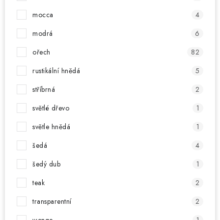
mocca
4
modrá
6
ořech
82
rustikální hnědá
5
stříbrná
2
světlé dřevo
1
světle hnědá
1
šedá
4
šedý dub
1
teak
2
transparentní
2