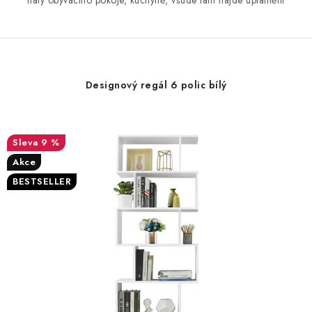
haly obývacího pokoje, kuchyně, všude tam najde uplatnění
Designový regál 6 polic bílý
9 %
Akce
BESTSELLER