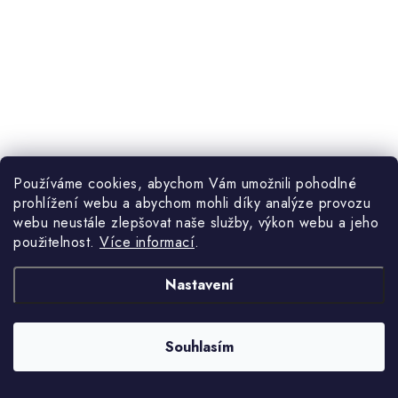
Používáme cookies, abychom Vám umožnili pohodlné
1 855 Kč
(>5 ks)
Skladem
2 249 Kč
prohlížení webu a abychom mohli díky analýze provozu
webu neustále zlepšovat naše služby, výkon webu a jeho
použitelnost.
Více informací
.
Nastavení
Designový regál s velkým množstvím poliček
Souhlasím