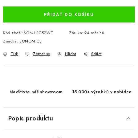
Měrná cena:
PŘIDAT DO KOŠÍKU
Kód zboží:
SGM-LBC52WT
Záruka
:
24 měsíců
Značka:
SONGMICS
Tisk
Zeptat se
Hlídat
Sdílet
Navštivte náš showroom
15 000+ výrobků v nabídce
Popis produktu