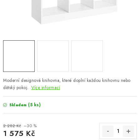
CHOVATELSKÉ POTŘEBY
DOPLŇKY A DEKORACE
ZAHRADA
OSTATNÍ
NOVINKY
Moderní designová knihovna, které doplní každou knihovnu nebo
VÝPRODEJ
dětský pokoj.
Více informací
Vše o nákupu
Info
Reklamace a odstoupení od smlouvy
(5 ks)
Skladem
Kontakty
Bonusový program NBM+
Blog
2 282 Kč
–30 %
1 575 Kč