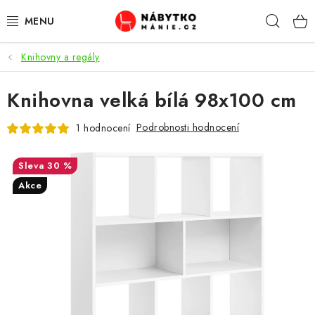
Přejít
Hleda
na
obsah
Knihovny a regály
OBÝVACÍ POKOJ
Knihovna velká bílá 98x100 cm
KUCHYŇ A JÍDELNA
Podrobnosti hodnocení
1 hodnocení
LOŽNICE
30 %
DĚTSKÝ POKOJ
Akce
KANCELÁŘ / PRACOVNA
KOUPELNA A WC
PŘEDSÍŇ