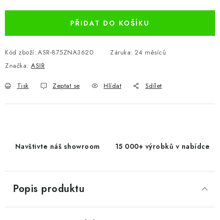
PŘIDAT DO KOŠÍKU
Kód zboží:
ASR-875ZNA3620
Záruka
:
24 měsíců
Značka:
ASIR
Tisk
Zeptat se
Hlídat
Sdílet
Navštivte náš showroom
15 000+ výrobků v nabídce
Popis produktu