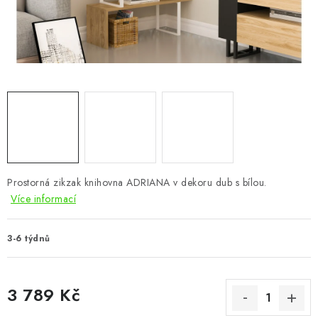
CHOVATELSKÉ POTŘEBY
DOPLŇKY A DEKORACE
ZAHRADA
OSTATNÍ
NOVINKY
Prostorná zikzak knihovna ADRIANA v dekoru dub s bílou.
VÝPRODEJ
Více informací
Vše o nákupu
Info
Reklamace a odstoupení od smlouvy
3-6 týdnů
Kontakty
Bonusový program NBM+
Blog
3 789 Kč
Měrná cena: