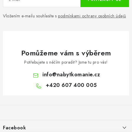
Vložením e-mailu souhlasíte s
podmínkami ochrany osobních údajů
Pomůžeme vám s výběrem
Potřebujete s něčím poradit? Jsme tu pro vás!
info
@
nabytkomanie.cz
+420 607 400 005
Z
á
p
a
Facebook