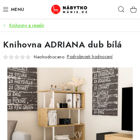
Přejít
Hleda
na
obsah
Knihovny a regály
OBÝVACÍ POKOJ
Knihovna ADRIANA dub bílá
KUCHYŇ A JÍDELNA
Podrobnosti hodnocení
Neohodnoceno
LOŽNICE
DĚTSKÝ POKOJ
KANCELÁŘ / PRACOVNA
KOUPELNA A WC
PŘEDSÍŇ