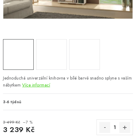
CHOVATELSKÉ POTŘEBY
DOPLŇKY A DEKORACE
ZAHRADA
OSTATNÍ
NOVINKY
Jednoduchá univerzální knihovna v bílé barvě snadno splyne s vaším
VÝPRODEJ
nábytkem
Více informací
Vše o nákupu
Info
Reklamace a odstoupení od smlouvy
3-6 týdnů
Kontakty
Bonusový program NBM+
Blog
3 499 Kč
–7 %
3 239 Kč