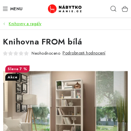
Přejít
Hleda
na
obsah
Knihovny a regály
OBÝVACÍ POKOJ
Knihovna FROM bílá
KUCHYŇ A JÍDELNA
Podrobnosti hodnocení
Neohodnoceno
LOŽNICE
7 %
DĚTSKÝ POKOJ
Akce
KANCELÁŘ / PRACOVNA
KOUPELNA A WC
PŘEDSÍŇ