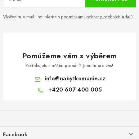
Vložením e-mailu souhlasíte s
podmínkami ochrany osobních údajů
Pomůžeme vám s výběrem
Potřebujete s něčím poradit? Jsme tu pro vás!
info
@
nabytkomanie.cz
+420 607 400 005
Z
á
p
a
Facebook