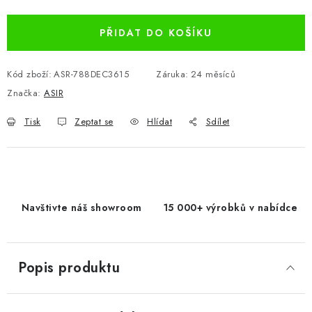
Měrná cena:
PŘIDAT DO KOŠÍKU
Kód zboží:
ASR-788DEC3615
Záruka
:
24 měsíců
Značka:
ASIR
Tisk
Zeptat se
Hlídat
Sdílet
Navštivte náš showroom
15 000+ výrobků v nabídce
Popis produktu