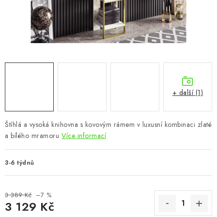
CHOVATELSKÉ POTŘEBY
DOPLŇKY A DEKORACE
ZAHRADA
OSTATNÍ
+ další (1)
NOVINKY
Štíhlá a vysoká knihovna s kovovým rámem v luxusní kombinaci zlaté
VÝPRODEJ
a bílého mramoru
Více informací
Vše o nákupu
Info
Reklamace a odstoupení od smlouvy
3-6 týdnů
Kontakty
Bonusový program NBM+
Blog
3 389 Kč
–7 %
3 129 Kč