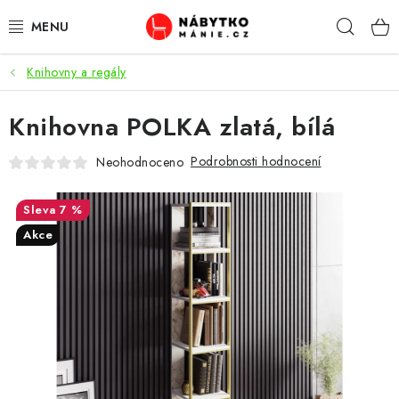
Přejít
Hleda
na
obsah
Knihovny a regály
OBÝVACÍ POKOJ
Knihovna POLKA zlatá, bílá
KUCHYŇ A JÍDELNA
Podrobnosti hodnocení
Neohodnoceno
LOŽNICE
7 %
DĚTSKÝ POKOJ
Akce
KANCELÁŘ / PRACOVNA
KOUPELNA A WC
PŘEDSÍŇ