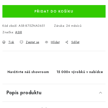
Měrná cena:
PŘIDAT DO KOŠÍKU
Kód zboží:
ASR-875ZNA3651
Záruka
:
24 měsíců
Značka:
ASIR
Tisk
Zeptat se
Hlídat
Sdílet
Navštivte náš showroom
15 000+ výrobků v nabídce
Popis produktu