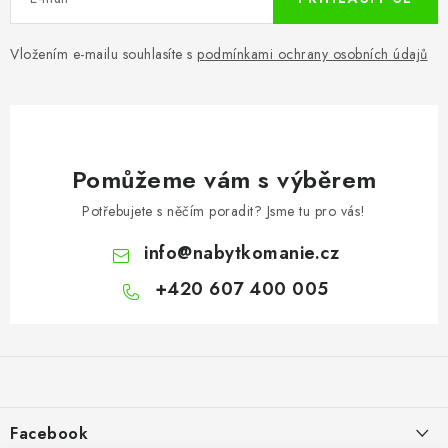
Vložením e-mailu souhlasíte s
podmínkami ochrany osobních údajů
Pomůžeme vám s výběrem
Potřebujete s něčím poradit? Jsme tu pro vás!
info
@
nabytkomanie.cz
+420 607 400 005
Z
á
p
a
Facebook