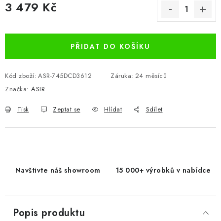
3 479 Kč
Měrná cena:
PŘIDAT DO KOŠÍKU
Kód zboží:
ASR-745DCD3612
Záruka
:
24 měsíců
Značka:
ASIR
Tisk
Zeptat se
Hlídat
Sdílet
Navštivte náš showroom
15 000+ výrobků v nabídce
Popis produktu