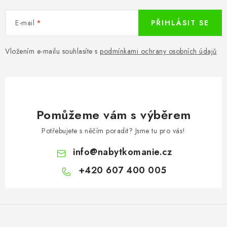
E-mail
PŘIHLÁSIT SE
Vložením e-mailu souhlasíte s
podmínkami ochrany osobních údajů
Pomůžeme vám s výběrem
Potřebujete s něčím poradit? Jsme tu pro vás!
info
@
nabytkomanie.cz
+420 607 400 005
Z
á
p