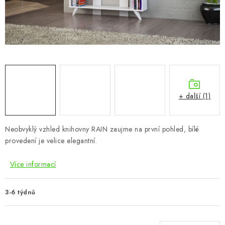
CHOVATELSKÉ POTŘEBY
DOPLŇKY A DEKORACE
ZAHRADA
OSTATNÍ
+ další (1)
NOVINKY
Neobvyklý vzhled knihovny RAIN zaujme na první pohled, bílé
VÝPRODEJ
provedení je velice elegantní.
Vše o nákupu
Info
Reklamace a odstoupení od smlouvy
Více informací
Kontakty
Bonusový program NBM+
Blog
3-6 týdnů