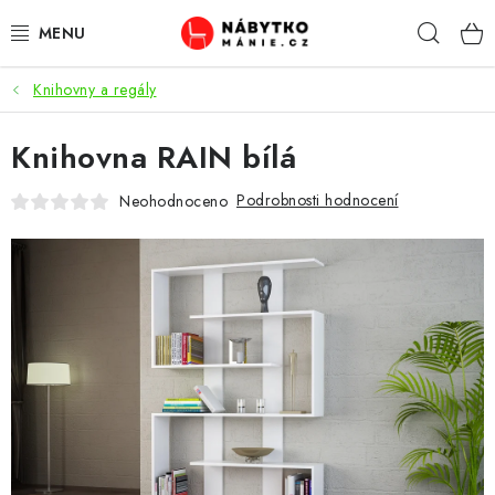
Přejít
Hleda
na
obsah
Knihovny a regály
OBÝVACÍ POKOJ
Knihovna RAIN bílá
KUCHYŇ A JÍDELNA
Podrobnosti hodnocení
Neohodnoceno
LOŽNICE
DĚTSKÝ POKOJ
KANCELÁŘ / PRACOVNA
KOUPELNA A WC
PŘEDSÍŇ