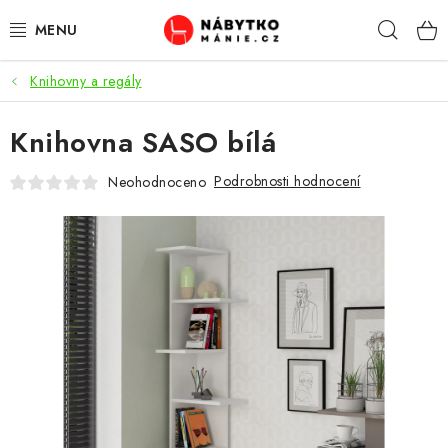
Přejít
Hleda
na
obsah
Knihovny a regály
OBÝVACÍ POKOJ
Knihovna SASO bílá
KUCHYŇ A JÍDELNA
Podrobnosti hodnocení
Neohodnoceno
LOŽNICE
DĚTSKÝ POKOJ
KANCELÁŘ / PRACOVNA
KOUPELNA A WC
PŘEDSÍŇ