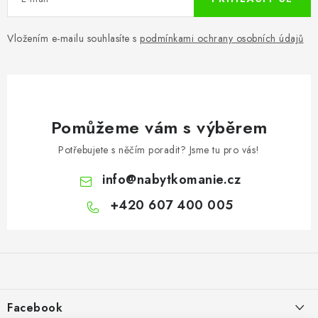
Vložením e-mailu souhlasíte s
podmínkami ochrany osobních údajů
Pomůžeme vám s výběrem
Potřebujete s něčím poradit? Jsme tu pro vás!
info
@
nabytkomanie.cz
+420 607 400 005
Z
á
p
a
Facebook