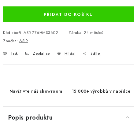
PŘIDAT DO KOŠÍKU
Kód zboží:
ASR-776HMS3602
Záruka
:
24 měsíců
Značka:
ASIR
Tisk
Zeptat se
Hlídat
Sdílet
Navštivte náš showroom
15 000+ výrobků v nabídce
Popis produktu