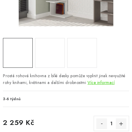
CHOVATELSKÉ POTŘEBY
DOPLŇKY A DEKORACE
ZAHRADA
OSTATNÍ
NOVINKY
Prostá rohová knihovna z bílé desky pomůže vyplnit jinak nevyužité
VÝPRODEJ
rohy knihami, květinami a dalšími drobnostmi
Více informací
Vše o nákupu
Info
Reklamace a odstoupení od smlouvy
3-6 týdnů
Kontakty
Bonusový program NBM+
Blog
2 259 Kč
Měrná cena: