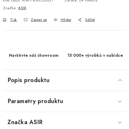
Kód zboží:
ASR-745DCD3621
Záruka
:
24 měsíců
Značka:
ASIR
Tisk
Zeptat se
Hlídat
Sdílet
Navštivte náš showroom
15 000+ výrobků v nabídce
Popis produktu
Parametry produktu
Značka
 ASIR