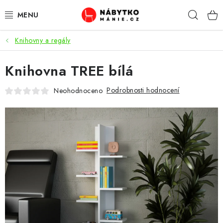
Přejít
Hleda
na
obsah
Knihovny a regály
OBÝVACÍ POKOJ
Knihovna TREE bílá
KUCHYŇ A JÍDELNA
Podrobnosti hodnocení
Neohodnoceno
LOŽNICE
DĚTSKÝ POKOJ
KANCELÁŘ / PRACOVNA
KOUPELNA A WC
PŘEDSÍŇ