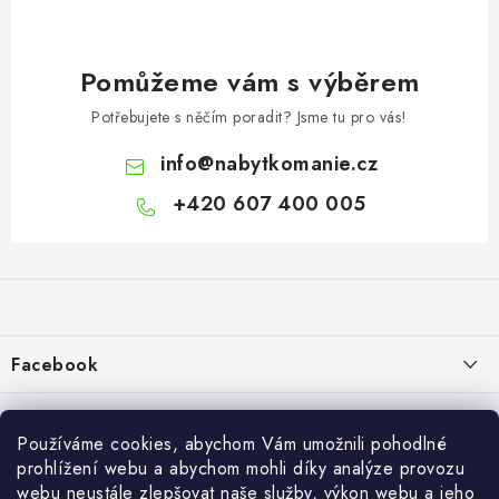
Pomůžeme vám s výběrem
Potřebujete s něčím poradit? Jsme tu pro vás!
info
@
nabytkomanie.cz
+420 607 400 005
Z
á
p
a
Facebook
t
í
Informace pro vás
Používáme cookies, abychom Vám umožnili pohodlné
Vše o nákupu
prohlížení webu a abychom mohli díky analýze provozu
webu neustále zlepšovat naše služby, výkon webu a jeho