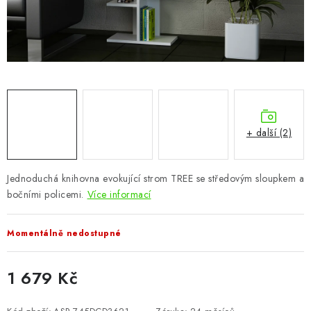
CHOVATELSKÉ POTŘEBY
DOPLŇKY A DEKORACE
ZAHRADA
OSTATNÍ
+ další (2)
NOVINKY
Jednoduchá knihovna evokující strom TREE se středovým sloupkem a
VÝPRODEJ
bočními policemi.
Více informací
Vše o nákupu
Info
Reklamace a odstoupení od smlouvy
Momentálně nedostupné
Kontakty
Bonusový program NBM+
Blog
1 679 Kč
Měrná cena: