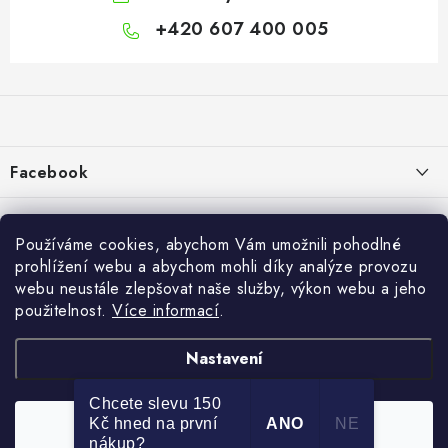
+420 607 400 005
Z
á
p
a
Facebook
t
í
Informace pro vás
Používáme cookies, abychom Vám umožnili pohodlné
Vše o nákupu
prohlížení webu a abychom mohli díky analýze provozu
webu neustále zlepšovat naše služby, výkon webu a jeho
Info
použitelnost.
Více informací
.
Reklamace a odstoupení od smlouvy
Nastavení
Kontakty
Chcete slevu 150
Bonusový program NBM+
Kč hned na první
ANO
NE
Souhlasím
Copyright 2026
Nábytkomanie
. Všechna práva vyhrazena.
nákup?