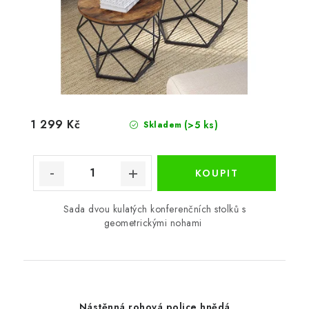
1 299 Kč
(>5 ks)
Skladem
Sada dvou kulatých konferenčních stolků s
geometrickými nohami
Nástěnná rohová police hnědá