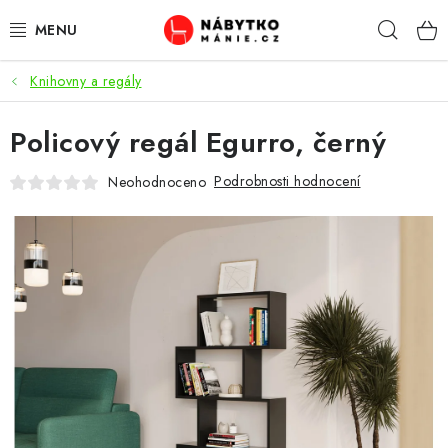
Přejít
Hleda
na
obsah
Knihovny a regály
OBÝVACÍ POKOJ
Policový regál Egurro, černý
KUCHYŇ A JÍDELNA
Podrobnosti hodnocení
Neohodnoceno
LOŽNICE
DĚTSKÝ POKOJ
KANCELÁŘ / PRACOVNA
KOUPELNA A WC
PŘEDSÍŇ