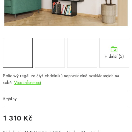
CHOVATELSKÉ POTŘEBY
DOPLŇKY A DEKORACE
ZAHRADA
OSTATNÍ
+ další (5)
NOVINKY
Policový regál ze čtyř obdélníků nepravidelně poskládaných na
VÝPRODEJ
sobě.
Více informací
Vše o nákupu
Info
Reklamace a odstoupení od smlouvy
2 týdny
Kontakty
Bonusový program NBM+
Blog
1 310 Kč
Měrná cena: