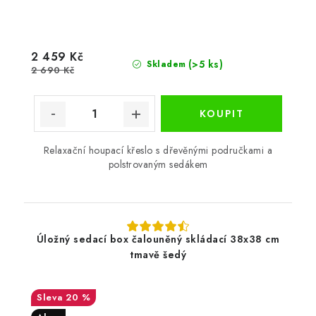
2 459 Kč
(>5 ks)
Skladem
2 690 Kč
Relaxační houpací křeslo s dřevěnými područkami a
polstrovaným sedákem
Úložný sedací box čalouněný skládací 38x38 cm
tmavě šedý
20 %