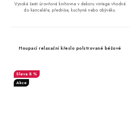
Vysoká šesti úrovňová knihovna v dekoru vintage vhodná
do kanceláře, předníse, kuchyně nebo obýváku.
Houpací relaxační křeslo polstrované béžové
8 %
Akce