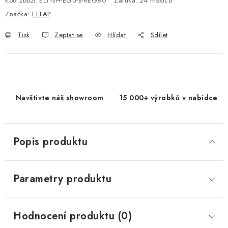
Kód zboží:
ELT-SH-EGU-B-REG80
Záruka
:
24 měsíců
Značka:
ELTAP
Tisk
Zeptat se
Hlídat
Sdílet
Navštivte náš showroom
15 000+ výrobků v nabídce
Popis produktu
Parametry produktu
Hodnocení produktu (0)