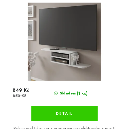
849 Kč
(1 ks)
Skladem
850 Kč
Police pod televizor s prostorem pro elektroniku a menší