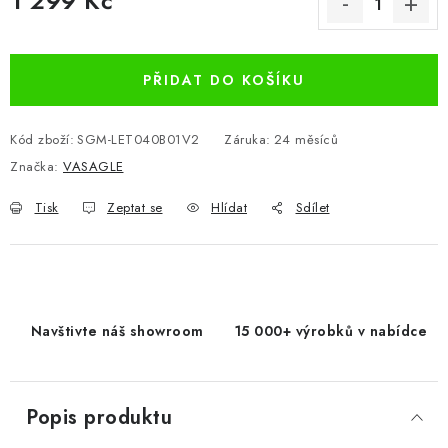
1 299 Kč
Měrná cena:
PŘIDAT DO KOŠÍKU
Kód zboží:
SGM-LET040B01V2
Záruka
:
24 měsíců
Značka:
VASAGLE
Tisk
Zeptat se
Hlídat
Sdílet
Navštivte náš showroom
15 000+ výrobků v nabídce
Popis produktu