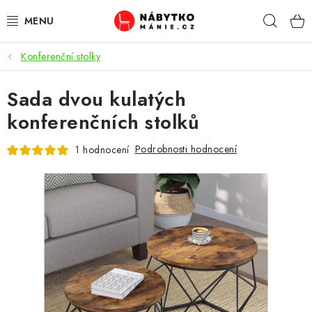
Přejít
Hleda
na
obsah
Konferenční stolky
OBÝVACÍ POKOJ
Sada dvou kulatých
KUCHYŇ A JÍDELNA
konferenčních stolků
LOŽNICE
Podrobnosti hodnocení
1 hodnocení
DĚTSKÝ POKOJ
KANCELÁŘ / PRACOVNA
KOUPELNA A WC
PŘEDSÍŇ