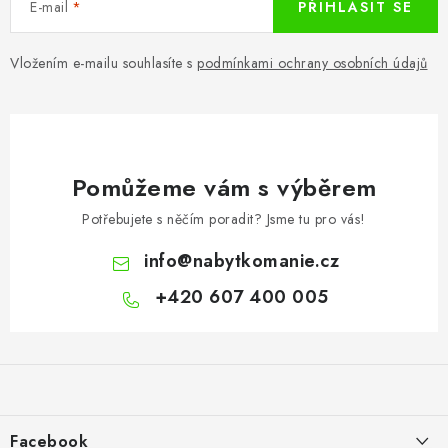
E-mail
PŘIHLÁSIT SE
Vložením e-mailu souhlasíte s
podmínkami ochrany osobních údajů
Pomůžeme vám s výběrem
Potřebujete s něčím poradit? Jsme tu pro vás!
info
@
nabytkomanie.cz
+420 607 400 005
Z
á
p
a
Facebook