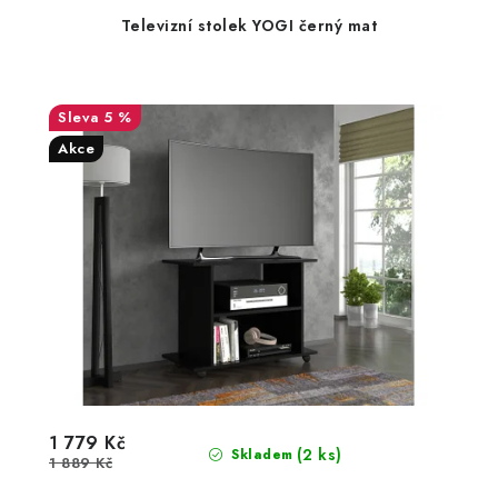
Televizní stolek YOGI černý mat
5 %
Akce
1 779 Kč
(2 ks)
Skladem
1 889 Kč