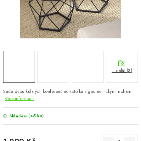
CHOVATELSKÉ POTŘEBY
DOPLŇKY A DEKORACE
ZAHRADA
OSTATNÍ
NOVINKY
+ další (3)
VÝPRODEJ
Sada dvou kulatých konferenčních stolků s geometrickými nohami
Více informací
Vše o nákupu
Info
Reklamace a odstoupení od smlouvy
Kontakty
Bonusový program NBM+
Blog
(>5 ks)
Skladem