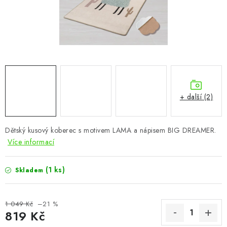
CHOVATELSKÉ POTŘEBY
DOPLŇKY A DEKORACE
ZAHRADA
OSTATNÍ
+ další (2)
NOVINKY
Dětský kusový koberec s motivem LAMA a nápisem BIG DREAMER.
VÝPRODEJ
Více informací
Vše o nákupu
Info
Reklamace a odstoupení od smlouvy
(1 ks)
Skladem
Kontakty
Bonusový program NBM+
Blog
1 049 Kč
–21 %
819 Kč