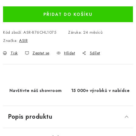
Měrná cena:
PŘIDAT DO KOŠÍKU
Kód zboží:
ASR-876CHL1075
Záruka
:
24 měsíců
Značka:
ASIR
Tisk
Zeptat se
Hlídat
Sdílet
Navštivte náš showroom
15 000+ výrobků v nabídce
Popis produktu