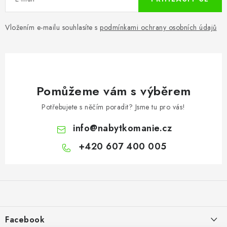
Vložením e-mailu souhlasíte s
podmínkami ochrany osobních údajů
Pomůžeme vám s výběrem
Potřebujete s něčím poradit? Jsme tu pro vás!
info
@
nabytkomanie.cz
+420 607 400 005
Z
á
p
a
Facebook