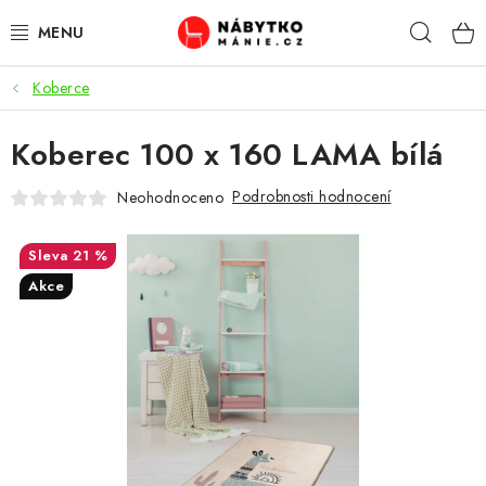
Přejít
Hleda
na
obsah
Koberce
OBÝVACÍ POKOJ
Koberec 100 x 160 LAMA bílá
KUCHYŇ A JÍDELNA
Podrobnosti hodnocení
Neohodnoceno
LOŽNICE
21 %
DĚTSKÝ POKOJ
Akce
KANCELÁŘ / PRACOVNA
KOUPELNA A WC
PŘEDSÍŇ