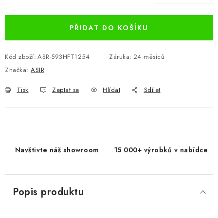
Měrná cena:
PŘIDAT DO KOŠÍKU
Kód zboží:
ASR-593HFT1254
Záruka
:
24 měsíců
Značka:
ASIR
Tisk
Zeptat se
Hlídat
Sdílet
Navštivte náš showroom
15 000+ výrobků v nabídce
Popis produktu