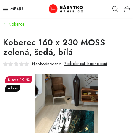
Přejít
Hleda
na
obsah
Koberce
OBÝVACÍ POKOJ
Koberec 160 x 230 MOSS
KUCHYŇ A JÍDELNA
zelená, šedá, bílá
LOŽNICE
Podrobnosti hodnocení
Neohodnoceno
DĚTSKÝ POKOJ
19 %
KANCELÁŘ / PRACOVNA
Akce
KOUPELNA A WC
PŘEDSÍŇ