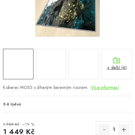
CHOVATELSKÉ POTŘEBY
DOPLŇKY A DEKORACE
ZAHRADA
OSTATNÍ
NOVINKY
+ další (4)
VÝPRODEJ
Koberec MOSS s žíhaným barevným vzorem.
Více informací
Vše o nákupu
Info
Reklamace a odstoupení od smlouvy
3-6 týdnů
Kontakty
Bonusový program NBM+
Blog
1 789 Kč
–19 %
1 449 Kč