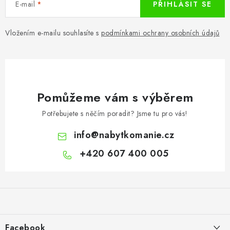
E-mail
PŘIHLÁSIT SE
Vložením e-mailu souhlasíte s
podmínkami ochrany osobních údajů
Pomůžeme vám s výběrem
Potřebujete s něčím poradit? Jsme tu pro vás!
info
@
nabytkomanie.cz
+420 607 400 005
Z
á
p
a
Facebook