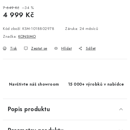
7 649 Kč
–34 %
4 999 Kč
Měrná cena:
Kód zboží:
KSM-1018802978
Záruka
:
24 měsíců
Značka:
KONSIMO
Tisk
Zeptat se
Hlídat
Sdílet
Navštivte náš showroom
15 000+ výrobků v nabídce
Popis produktu