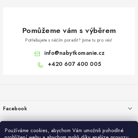
Pomůžeme vám s výběrem
Potřebujete s něčím poradit? Jsme tu pro vás!
info
@
nabytkomanie.cz
+420 607 400 005
Z
á
p
a
Facebook
t
í
Informace pro vás
Používáme cookies, abychom Vám umožnili pohodlné
Vše o nákupu
prohlížení webu a abychom mohli díky analýze provozu