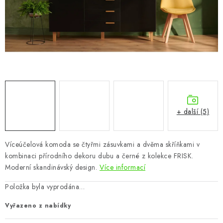
CHOVATELSKÉ POTŘEBY
DOPLŇKY A DEKORACE
ZAHRADA
OSTATNÍ
NOVINKY
+ další (5)
VÝPRODEJ
Víceúčelová komoda se čtyřmi zásuvkami a dvěma skříňkami v
kombinaci přírodního dekoru dubu a černé z kolekce FRISK.
Vše o nákupu
Info
Reklamace a odstoupení od smlouvy
Moderní skandinávský design.
Více informací
Kontakty
Bonusový program NBM+
Blog
Položka byla vyprodána…
Vyřazeno z nabídky