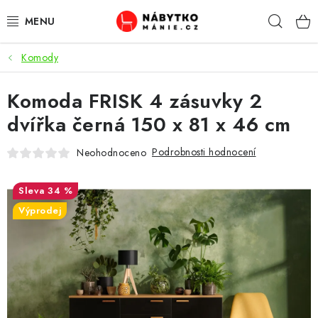
Přejít
Hleda
na
obsah
Komody
OBÝVACÍ POKOJ
Komoda FRISK 4 zásuvky 2
KUCHYŇ A JÍDELNA
dvířka černá 150 x 81 x 46 cm
LOŽNICE
Podrobnosti hodnocení
Neohodnoceno
DĚTSKÝ POKOJ
34 %
KANCELÁŘ / PRACOVNA
Výprodej
KOUPELNA A WC
PŘEDSÍŇ