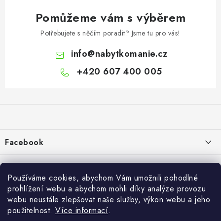
Pomůžeme vám s výběrem
Potřebujete s něčím poradit? Jsme tu pro vás!
info
@
nabytkomanie.cz
+420 607 400 005
Z
á
p
a
Facebook
t
í
Informace pro vás
Používáme cookies, abychom Vám umožnili pohodlné
Vše o nákupu
prohlížení webu a abychom mohli díky analýze provozu
webu neustále zlepšovat naše služby, výkon webu a jeho
Info
použitelnost.
Více informací
.