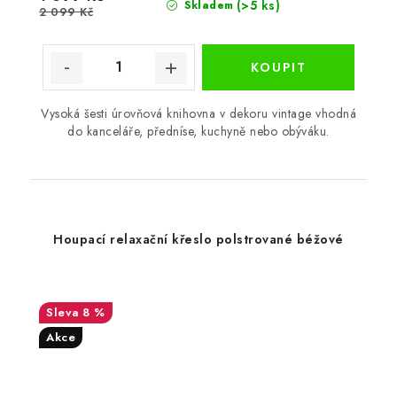
(>5 ks)
Skladem
2 099 Kč
Vysoká šesti úrovňová knihovna v dekoru vintage vhodná
do kanceláře, předníse, kuchyně nebo obýváku.
Houpací relaxační křeslo polstrované béžové
8 %
Akce