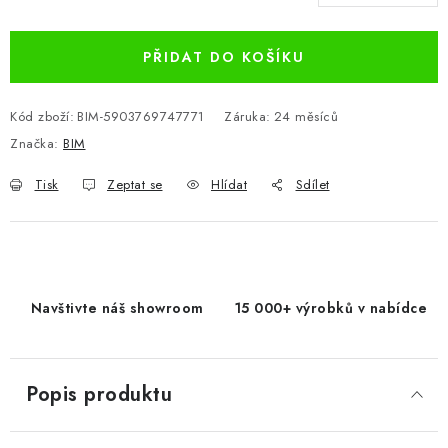
Měrná cena:
PŘIDAT DO KOŠÍKU
Kód zboží:
BIM-5903769747771
Záruka
:
24 měsíců
Značka:
BIM
Tisk
Zeptat se
Hlídat
Sdílet
Navštivte náš showroom
15 000+ výrobků v nabídce
Popis produktu