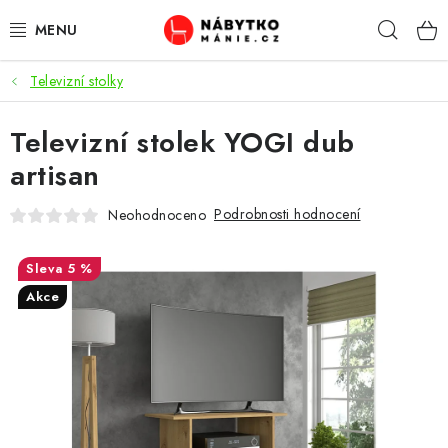
Přejít
Hleda
na
obsah
Televizní stolky
OBÝVACÍ POKOJ
Televizní stolek YOGI dub
KUCHYŇ A JÍDELNA
artisan
LOŽNICE
Podrobnosti hodnocení
Neohodnoceno
DĚTSKÝ POKOJ
5 %
KANCELÁŘ / PRACOVNA
Akce
KOUPELNA A WC
PŘEDSÍŇ