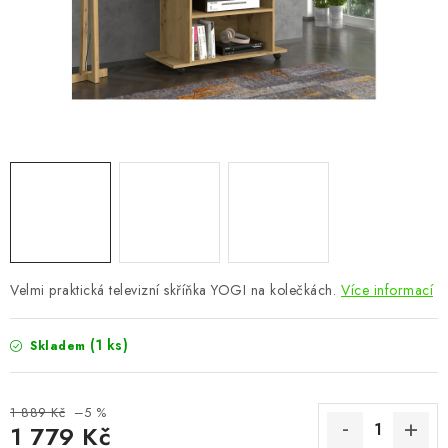
CHOVATELSKÉ POTŘEBY
DOPLŇKY A DEKORACE
ZAHRADA
OSTATNÍ
NOVINKY
VÝPRODEJ
Velmi praktická televizní skříňka YOGI na kolečkách.
Více informací
Vše o nákupu
Info
Reklamace a odstoupení od smlouvy
(1 ks)
Skladem
Kontakty
Bonusový program NBM+
Blog
1 889 Kč
–5 %
1 779 Kč