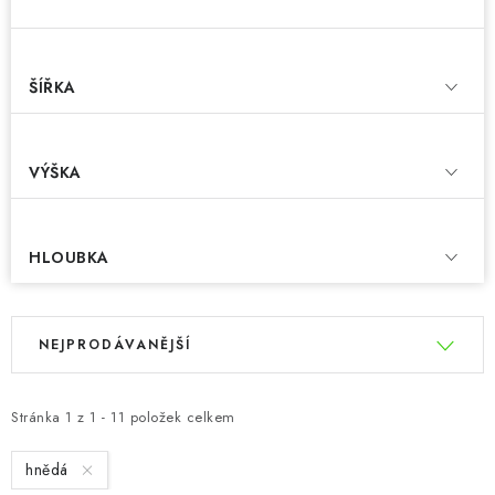
ŠÍŘKA
VÝŠKA
HLOUBKA
V
Ř
NEJPRODÁVANĚJŠÍ
ý
a
p
z
i
e
Stránka
1
z
1
-
11
položek celkem
s
n
hnědá
p
í