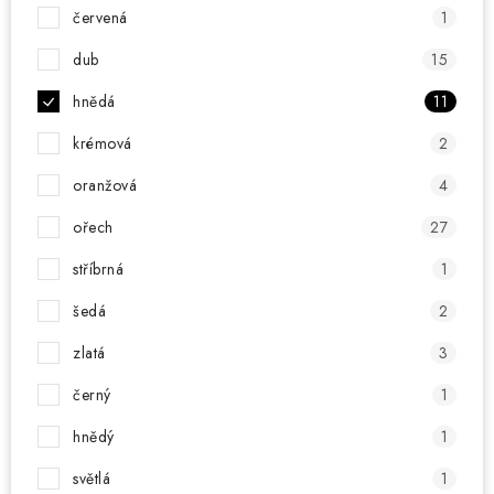
červená
1
dub
15
hnědá
11
krémová
2
oranžová
4
ořech
27
stříbrná
1
šedá
2
zlatá
3
černý
1
hnědý
1
světlá
1