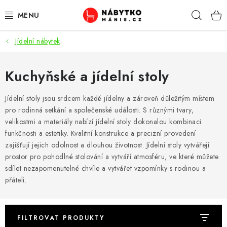
Přejít
Hleda
na
obsah
Jídelní nábytek
OBÝVACÍ POKOJ
KUCHYŇ A JÍDELNA
Kuchyňské a jídelní stoly
LOŽNICE
Jídelní stoly jsou srdcem každé jídelny a zároveň důležitým místem
pro rodinná setkání a společenské události. S různými tvary,
velikostmi a materiály nabízí jídelní stoly dokonalou kombinaci
DĚTSKÝ POKOJ
funkčnosti a estetiky. Kvalitní konstrukce a precizní provedení
zajišťují jejich odolnost a dlouhou životnost. Jídelní stoly vytvářejí
KANCELÁŘ / PRACOVNA
prostor pro pohodlné stolování a vytváří atmosféru, ve které můžete
sdílet nezapomenutelné chvíle a vytvářet vzpomínky s rodinou a
KOUPELNA A WC
přáteli.
PŘEDSÍŇ
FILTROVAT PRODUKTY