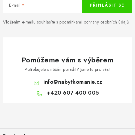
E-mail
PŘIHLÁSIT SE
y
v
ý
Vložením e-mailu souhlasíte s
podmínkami ochrany osobních údajů
p
i
s
u
Pomůžeme vám s výběrem
Potřebujete s něčím poradit? Jsme tu pro vás!
info
@
nabytkomanie.cz
+420 607 400 005
Z
á
p
a