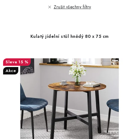
r
p
Zrušit všechny filtry
o
r
d
o
u
d
Kulatý jídelní stůl hnědý 80 x 75 cm
k
u
t
k
ů
t
15 %
ů
Akce