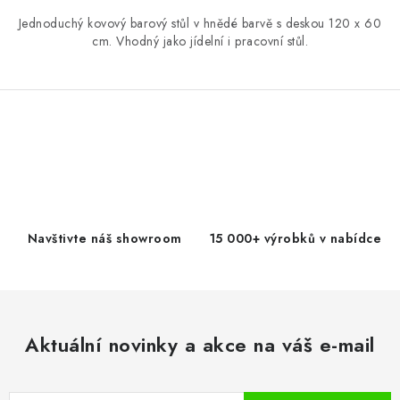
Jednoduchý kovový barový stůl v hnědé barvě s deskou 120 x 60
cm. Vhodný jako jídelní i pracovní stůl.
O
v
l
á
d
Navštivte náš showroom
15 000+ výrobků v nabídce
a
c
í
p
Aktuální novinky a akce na váš e-mail
r
v
k