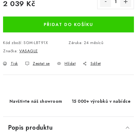
2 039 Kč
Měrná cena:
PŘIDAT DO KOŠÍKU
Kód zboží:
SGM-LBT91X
Záruka
:
24 měsíců
Značka:
VASAGLE
Tisk
Zeptat se
Hlídat
Sdílet
Navštivte náš showroom
15 000+ výrobků v nabídce
Popis produktu