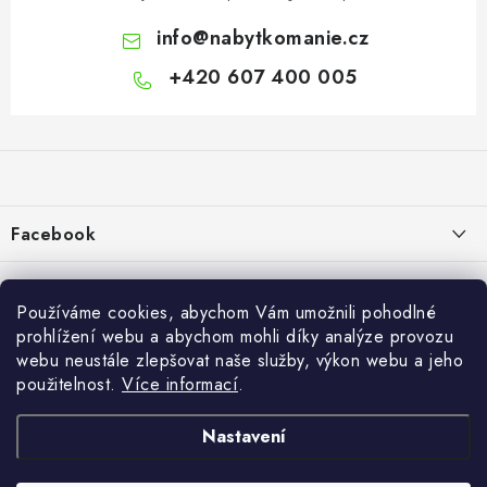
info
@
nabytkomanie.cz
+420 607 400 005
Z
á
p
a
Facebook
t
í
Informace pro vás
Používáme cookies, abychom Vám umožnili pohodlné
Vše o nákupu
prohlížení webu a abychom mohli díky analýze provozu
webu neustále zlepšovat naše služby, výkon webu a jeho
Info
použitelnost.
Více informací
.
Reklamace a odstoupení od smlouvy
Nastavení
Kontakty