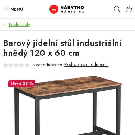
Přejít
Hleda
na
obsah
Jídelní stoly
OBÝVACÍ POKOJ
Barový jídelní stůl industriální
KUCHYŇ A JÍDELNA
hnědý 120 x 60 cm
LOŽNICE
Podrobnosti hodnocení
Neohodnoceno
DĚTSKÝ POKOJ
28 %
KANCELÁŘ / PRACOVNA
KOUPELNA A WC
PŘEDSÍŇ