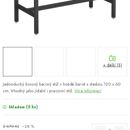
CHOVATELSKÉ POTŘEBY
DOPLŇKY A DEKORACE
ZAHRADA
OSTATNÍ
NOVINKY
+ další (3)
VÝPRODEJ
Jednoduchý kovový barový stůl v hnědé barvě s deskou 120 x 60
cm. Vhodný jako jídelní i pracovní stůl.
Více informací
Vše o nákupu
Info
Reklamace a odstoupení od smlouvy
Kontakty
Bonusový program NBM+
Blog
(5 ks)
Skladem
2 870 Kč
–28 %