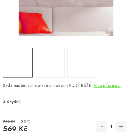
CHOVATELSKÉ POTŘEBY
DOPLŇKY A DEKORACE
ZAHRADA
OSTATNÍ
NOVINKY
VÝPRODEJ
Sada nástěnných obrazů s motivem RUDÉ RŮŽE.
Více informací
Vše o nákupu
Info
Reklamace a odstoupení od smlouvy
3-6 týdnů
Kontakty
Bonusový program NBM+
Blog
759 Kč
–25 %
569 Kč