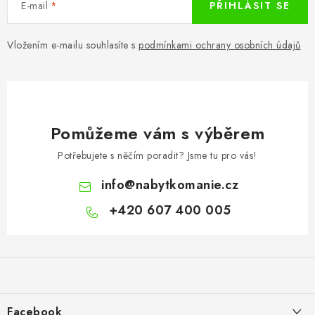
E-mail
PŘIHLÁSIT SE
Vložením e-mailu souhlasíte s
podmínkami ochrany osobních údajů
Pomůžeme vám s výběrem
Potřebujete s něčím poradit? Jsme tu pro vás!
info
@
nabytkomanie.cz
+420 607 400 005
Z
á
p
a
Facebook