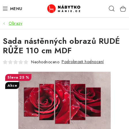
Přejít
Hleda
na
obsah
Obrazy
OBÝVACÍ POKOJ
Sada nástěnných obrazů RUDÉ
KUCHYŇ A JÍDELNA
RŮŽE 110 cm MDF
LOŽNICE
Podrobnosti hodnocení
Neohodnoceno
DĚTSKÝ POKOJ
25 %
KANCELÁŘ / PRACOVNA
Akce
KOUPELNA A WC
PŘEDSÍŇ