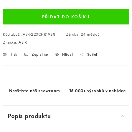
Měrná cena:
PŘIDAT DO KOŠÍKU
Kód zboží:
ASR-223CHR1988
Záruka
:
24 měsíců
Značka:
ASIR
Tisk
Zeptat se
Hlídat
Sdílet
Navštivte náš showroom
15 000+ výrobků v nabídce
Popis produktu