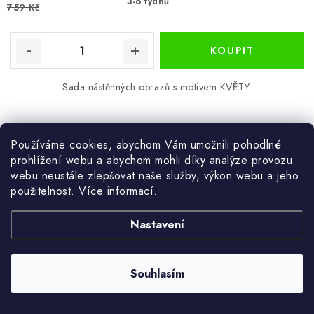
3-6 týdnů
759 Kč
Sada nástěnných obrazů s motivem KVĚTY.
Používáme cookies, abychom Vám umožnili pohodlné
prohlížení webu a abychom mohli díky analýze provozu
Obraz VĚTVIČKY TŘEŠNĚ 110 MDF 5ks
webu neustále zlepšovat naše služby, výkon webu a jeho
použitelnost.
Více informací
.
Nastavení
25 %
Akce
Souhlasím