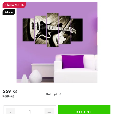
ů
t
25 %
ů
Akce
569 Kč
3-6 týdnů
759 Kč