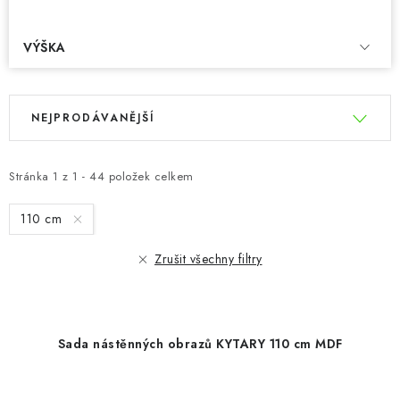
VÝŠKA
V
Ř
NEJPRODÁVANĚJŠÍ
ý
a
p
z
i
e
Stránka
1
z
1
-
44
položek celkem
s
n
110 cm
p
í
r
p
Zrušit všechny filtry
o
r
d
o
u
d
Sada nástěnných obrazů KYTARY 110 cm MDF
k
u
t
k