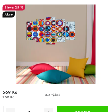
25 %
Akce
569 Kč
3-6 týdnů
759 Kč