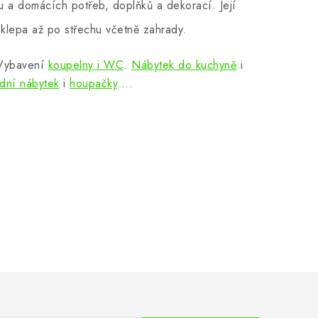
 a domácích potřeb, doplňků a dekorací. Její
klepa až po střechu včetně zahrady.
 Vybavení
koupelny i WC
.
Nábytek do kuchyně
i
dní nábytek
i
houpačky
....