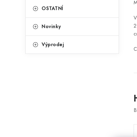
M
OSTATNÍ
V
2
Novinky
c
Výprodej
C
B