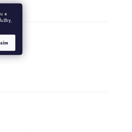
u a
lužby,
asím