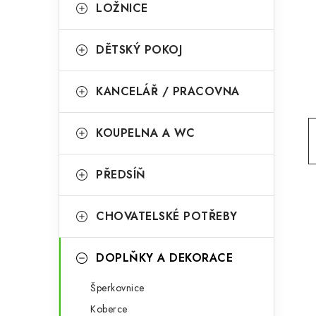
g
LOŽNICE
r
o
a
r
DĚTSKÝ POKOJ
n
i
KANCELÁŘ / PRACOVNA
e
n
í
KOUPELNA A WC
p
PŘEDSÍŇ
a
n
CHOVATELSKÉ POTŘEBY
e
l
DOPLŇKY A DEKORACE
Šperkovnice
Koberce