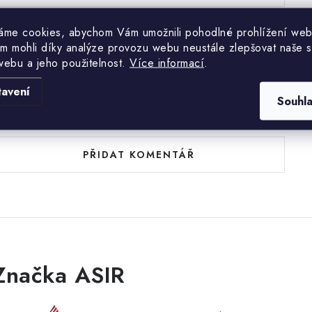
áme cookies, abychom Vám umožnili pohodlné prohlížení web
m mohli díky analýze provozu webu neustále zlepšovat naše s
webu a jeho použitelnost.
Více informací
.
tavení
Souhl
uďte první, kdo napíše příspěvek k této položce.
PŘIDAT KOMENTÁŘ
Značka ASIR