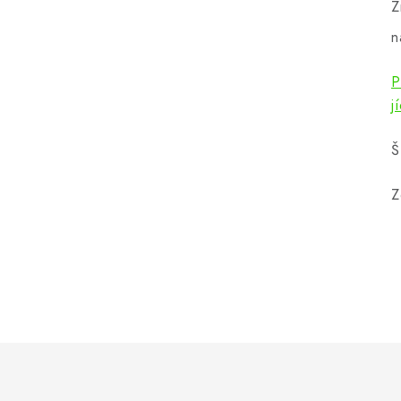
Z
n
P
j
Š
Z