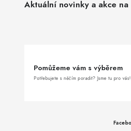
Aktuální novinky a akce na 
Pomůžeme vám s výběrem
Potřebujete s něčím poradit? Jsme tu pro vás!
Z
á
Faceb
p