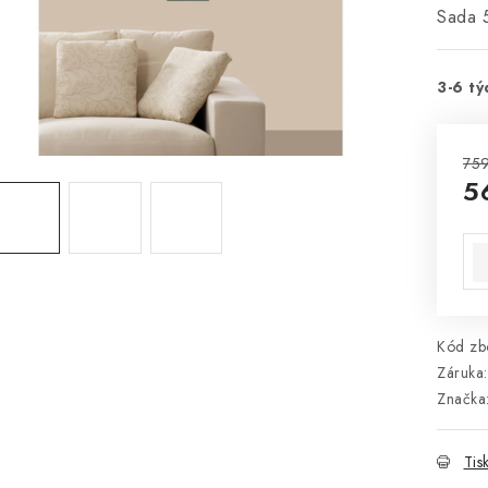
Sada 
3-6 tý
759
5
Mě
Kód zbo
Záruka
:
Značka
Tis