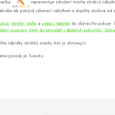
načka
reprezentuje sdružení mnoha výrobců nábytku
abídka tak pokrývá vybavení nábytkem a doplňky doslova od s
olice
,
skříňky
,
stolky
a
sedací nábytek
do obývacího pokoje.
ídelní soupravy
.
Stoly do kanceláří i dětských pokojíčků
.
Zahra
ířka nabídky výrobků značky Asir je ohromující.
emě původu je Turecko.