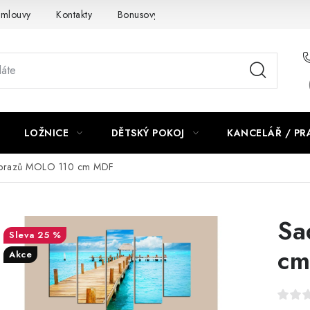
smlouvy
Kontakty
Bonusový program NBM+
Blog
LOŽNICE
DĚTSKÝ POKOJ
KANCELÁŘ / P
brazů MOLO 110 cm MDF
Sa
25 %
cm
Akce