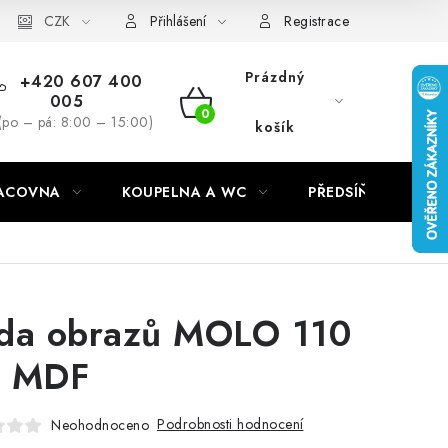
CZK
Přihlášení
Registrace
Prázdný
+420 607 400
005
NÁKUPNÍ
(po – pá: 8:00 – 15:00)
košík
KOŠÍK
RACOVNA
KOUPELNA A WC
PŘEDSÍŇ
C
da obrazů MOLO 110
 MDF
Podrobnosti hodnocení
Neohodnoceno