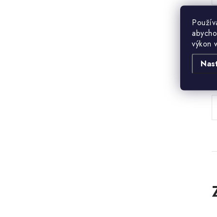
Použív
abycho
výkon 
Nas
B