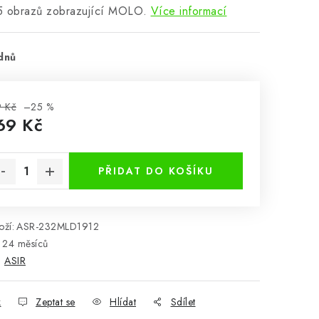
5 obrazů zobrazující MOLO.
Více informací
dnů
 Kč
–25 %
69 Kč
rná cena:
PŘIDAT DO KOŠÍKU
ží:
ASR-232MLD1912
24 měsíců
:
ASIR
k
Zeptat se
Hlídat
Sdílet