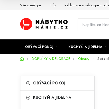
Přejít
Vše o nákupu
Info
Reklamace a odstoupení od 
na
obsah
OBÝVACÍ POKOJ
KUCHYŇ A JÍDELNA
Domů
DOPLŇKY A DEKORACE
Obrazy
Sada o
P
K
Přeskočit
OBÝVACÍ POKOJ
kategorie
a
o
t
s
KUCHYŇ A JÍDELNA
e
t