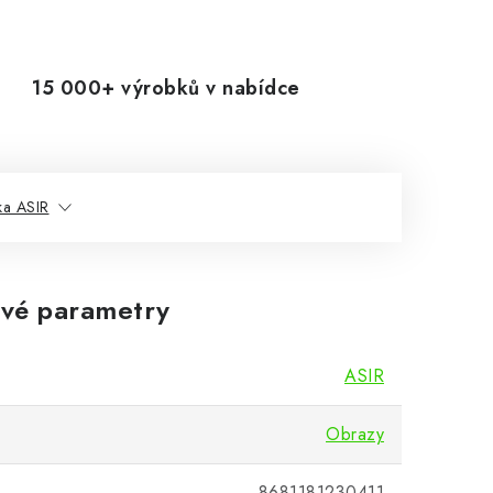
15 000+ výrobků v nabídce
ka ASIR
vé parametry
ASIR
Obrazy
8681181230411