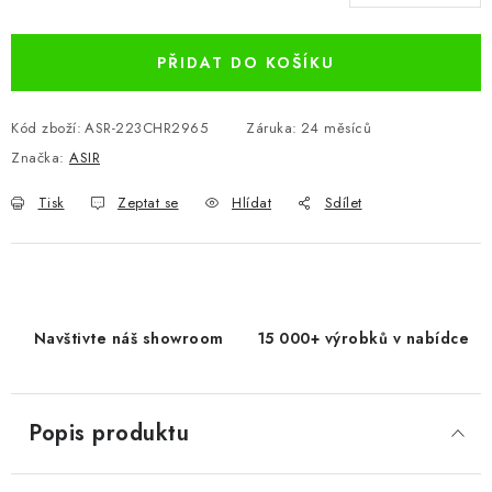
Měrná cena:
PŘIDAT DO KOŠÍKU
Kód zboží:
ASR-223CHR2965
Záruka
:
24 měsíců
Značka:
ASIR
Tisk
Zeptat se
Hlídat
Sdílet
Navštivte náš showroom
15 000+ výrobků v nabídce
Popis produktu