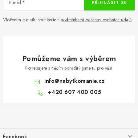
E-mail
PŘIHLÁSIT SE
Vložením e-mailu souhlasíte s
podmínkami ochrany osobních údajů
Pomůžeme vám s výběrem
Potřebujete s něčím poradit? Jsme tu pro vás!
info
@
nabytkomanie.cz
+420 607 400 005
Z
á
p
a
Facebook