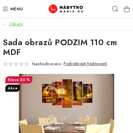
Přejít
Hleda
na
obsah
Obrazy
OBÝVACÍ POKOJ
Sada obrazů PODZIM 110 cm
KUCHYŇ A JÍDELNA
MDF
LOŽNICE
Podrobnosti hodnocení
Neohodnoceno
DĚTSKÝ POKOJ
25 %
KANCELÁŘ / PRACOVNA
Akce
KOUPELNA A WC
PŘEDSÍŇ