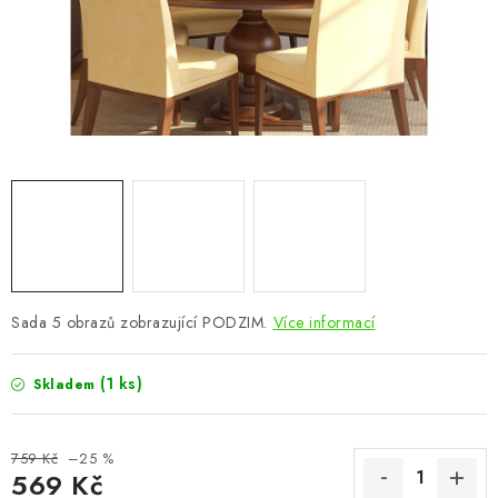
CHOVATELSKÉ POTŘEBY
DOPLŇKY A DEKORACE
ZAHRADA
OSTATNÍ
NOVINKY
VÝPRODEJ
Sada 5 obrazů zobrazující PODZIM.
Více informací
Vše o nákupu
Info
Reklamace a odstoupení od smlouvy
(1 ks)
Skladem
Kontakty
Bonusový program NBM+
Blog
759 Kč
–25 %
569 Kč